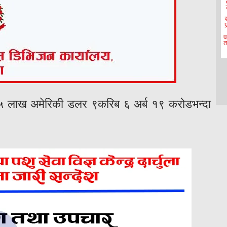
६५ लाख अमेरिकी डलर ९करिब ६ अर्ब १९ करोडभन्दा