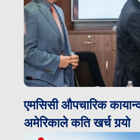
एमसिसी औपचारिक कायान्वय
अमेरिकाले कति खर्च गर्‍यो