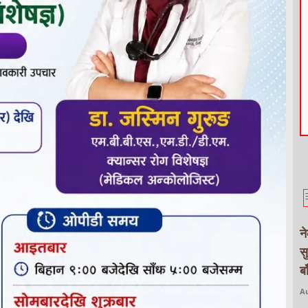
न
स
ब
Au