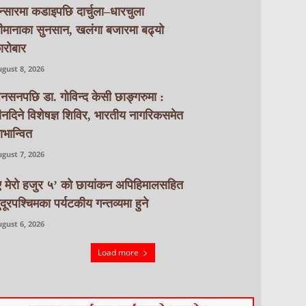
न्सारमा कडाइपछि दार्चुला–धारचुला
ीमानाका सुनसान, खलंगा बजारमा बढ्यो
ारोबार
gust 8, 2026
नसनपछि डा. गोविन्द केसी छाङ्गरुमा :
ीनदिने विशेषज्ञ शिविर, भारतीय नागरिकसमेत
ाभान्वित
gust 7, 2026
ए मेरो हजुर ५’ को छायांकन अपिहिमालसहित
ुदूरपश्चिमका पर्यटकीय गन्तव्यमा हुने
gust 6, 2026
Load more