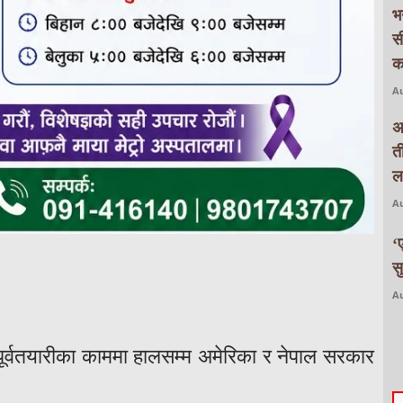
भ
स
क
Au
अ
त
ल
Au
‘
स
Au
 पूर्वतयारीका काममा हालसम्म अमेरिका र नेपाल सरकार