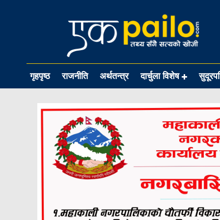
गृहपृष्ठ
राजनीति
अर्थतन्त्र
दार्चुला विशेष
सुदूरप