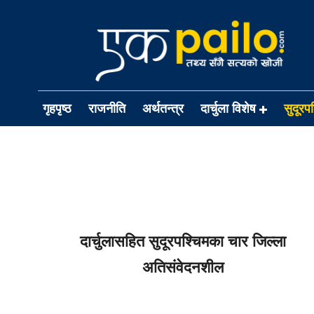
गृहपृष्ठ
राजनीति
अर्थतन्त्र
दार्चुला विशेष
सुदूरप
दार्चुलासहित सुदूरपश्चिमका चार जिल्ला
अतिसंवेदनशील