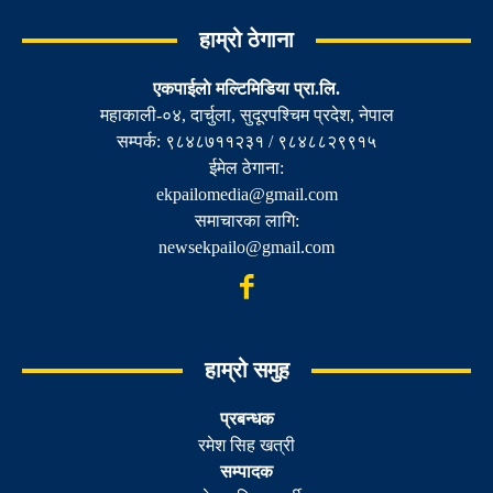
हाम्रो ठेगाना
एकपाईलाे मल्टिमिडिया प्रा.लि.
महाकाली-०४, दार्चुला, सुदूरपश्चिम प्रदेश, नेपाल
सम्पर्क: ९८४८७११२३१ / ९८४८८२९९१५
ईमेल ठेगाना:
ekpailomedia@gmail.com
समाचारका लागि:
newsekpailo@gmail.com
हाम्रो समुह
प्रबन्धक
रमेश सिह खत्री
सम्पादक