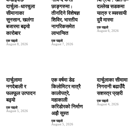
दार्चुला–धारचुला
छाङ्गरुमा :
दल्लेख सडकमा
सीमानाका
तीनदिने विशेषज्ञ
यात्रु र व्यवसायी
सुनसान, खलंगा
शिविर, भारतीय
दुवै मारमा
बजारमा बढ्यो
नागरिकसमेत
एक पाइलो
-
August 6, 2026
कारोबार
लाभान्वित
एक पाइलो
-
एक पाइलो
-
August 8, 2026
August 7, 2026
दार्चुलामा
एक वर्षमा डेढ
दार्चुलाका सीमामा
नगदेबाली र
किलोमिटर मात्रै
निगरानी बढाउँदै
फलफूल उत्पादन
कालोपत्रे,
सशस्त्र प्रहरी
बढ्यो
महाकाली
एक पाइलो
-
August 4, 2026
करिडोरको निर्माण
एक पाइलो
-
August 5, 2026
अझै सुस्त
एक पाइलो
-
August 5, 2026