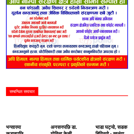
सम्बन्धित समाचार
भन्सारमा
अनसनपछि डा.
भाडा घट्यो, सडक
कडाइपछि
गोविन्द केसी
बिग्रियो : खलंगा–