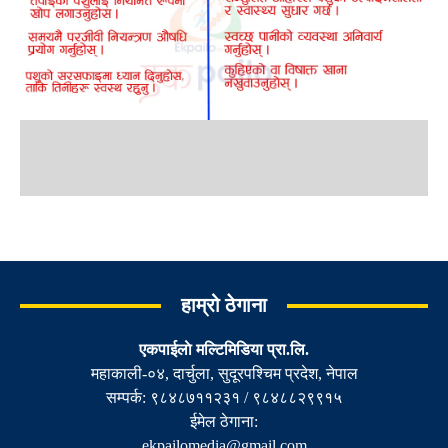
हाम्रो ठेगाना
एकपाईलाे मल्टिमिडिया प्रा.लि.
महाकाली-०४, दार्चुला, सुदूरपश्चिम प्रदेश, नेपाल
सम्पर्क: ९८४८७११२३१ / ९८४८८२९९१५
ईमेल ठेगाना:
ekpailomedia@gmail.com