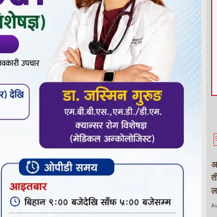
अ
त
ल
Au