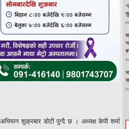
‘
स
Au
म
न
बन
Au
भ
स
Au
भियान शुक्रबार डोटी पुग्दै छ । अध्यक्ष केपी शर्मा