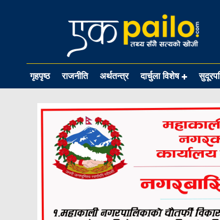
गृहपृष्ठ
राजनीति
अर्थतन्त्र
दार्चुला विशेष
सुदूरप