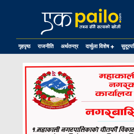
गृहपृष्ठ
राजनीति
अर्थतन्त्र
दार्चुला विशेष
सुदूरप