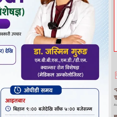
‘
स
Au
म