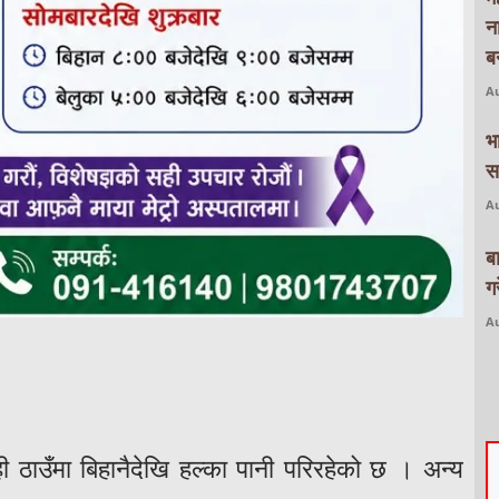
न
बन
Au
भ
स
Au
ब
ग
Au
ही ठाउँमा बिहानैदेखि हल्का पानी परिरहेको छ । अन्य