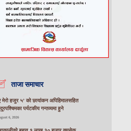
ताजा समाचार
ए मेरो हजुर ५’ को छायांकन अपिहिमालसहित
ुदूरपश्चिमका पर्यटकीय गन्तव्यमा हुने
gust 6, 2026
हाकालीको बहाव १ लाख ३० हजार क्युसेक