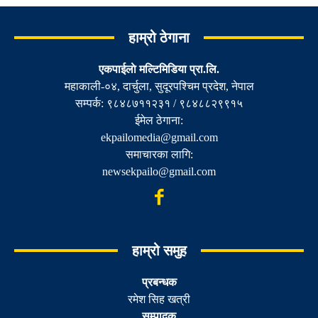
हाम्रो ठेगाना
एकपाईलाे मल्टिमिडिया प्रा.लि.
महाकाली-०४, दार्चुला, सुदूरपश्चिम प्रदेश, नेपाल
सम्पर्क: ९८४८७११२३१ / ९८४८८२९९१५
ईमेल ठेगाना:
ekpailomedia@gmail.com
समाचारका लागि:
newsekpailo@gmail.com
हाम्रो समुह
प्रबन्धक
रमेश सिह खत्री
सम्पादक