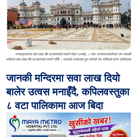
जनकपुरधाममा सवा लाख दीप प्रज्वलनको तयारी गोदार (धनषा), ८ माघः जनकपरधामस्थित राम जानकी
मन्दिरमा सवा लाख दीप प्रज्वलनको तयारी गरिँदै । भारतको अयोध्यामा हुन लागेको राम मन्दिरको प्राण प्रतिष्ठाक
जानकी मन्दिरमा सवा लाख दियो
बालेर उत्वस मनाइँदै, कपिलवस्तुका
८ वटा पालिकामा आज बिदा