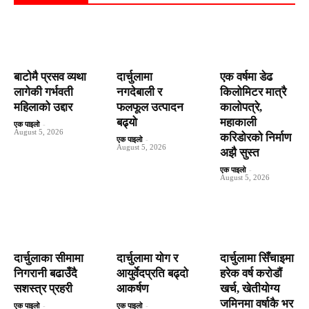
बाटाेमै प्रसव व्यथा
दार्चुलामा
एक वर्षमा डेढ
लागेकी गर्भवती
नगदेबाली र
किलोमिटर मात्रै
महिलाको उद्दार
फलफूल उत्पादन
कालोपत्रे,
बढ्यो
महाकाली
एक पाइलो
-
August 5, 2026
करिडोरको निर्माण
एक पाइलो
-
August 5, 2026
अझै सुस्त
एक पाइलो
-
August 5, 2026
दार्चुलाका सीमामा
दार्चुलामा योग र
दार्चुलामा सिँचाइमा
निगरानी बढाउँदै
आयुर्वेदप्रति बढ्दो
हरेक वर्ष कराेडाैं
सशस्त्र प्रहरी
आकर्षण
खर्च, खेतीयोग्य
जमिनमा वर्षाकै भर
एक पाइलो
-
एक पाइलो
-