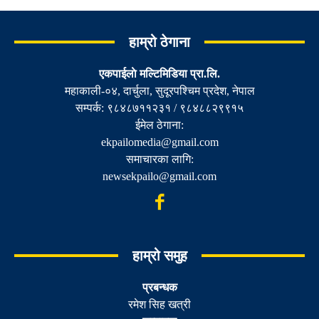
हाम्रो ठेगाना
एकपाईलाे मल्टिमिडिया प्रा.लि.
महाकाली-०४, दार्चुला, सुदूरपश्चिम प्रदेश, नेपाल
सम्पर्क: ९८४८७११२३१ / ९८४८८२९९१५
ईमेल ठेगाना:
ekpailomedia@gmail.com
समाचारका लागि:
newsekpailo@gmail.com
हाम्रो समुह
प्रबन्धक
रमेश सिह खत्री