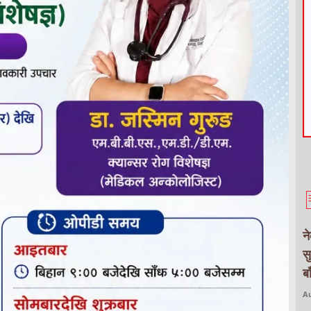
न
स
ब
Au