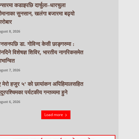
न्सारमा कडाइपछि दार्चुला–धारचुला
ीमानाका सुनसान, खलंगा बजारमा बढ्यो
ारोबार
gust 8, 2026
नसनपछि डा. गोविन्द केसी छाङ्गरुमा :
ीनदिने विशेषज्ञ शिविर, भारतीय नागरिकसमेत
ाभान्वित
gust 7, 2026
ए मेरो हजुर ५’ को छायांकन अपिहिमालसहित
ुदूरपश्चिमका पर्यटकीय गन्तव्यमा हुने
gust 6, 2026
Load more