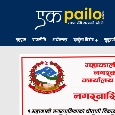
गृहपृष्ठ
राजनीति
अर्थतन्त्र
दार्चुला विशेष
सुदूरप