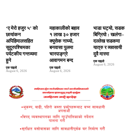
‘ए मेरो हजुर ५’ को
महाकालीको बहाव
भाडा घट्यो, सडक
छायांकन
१ लाख ३० हजार
बिग्रियो : खलंगा–
अपिहिमालसहित
क्युसेक नाघ्यो,
दल्लेख सडकमा
सुदूरपश्चिमका
बनवासा पुलमा
यात्रु र व्यवसायी
पर्यटकीय गन्तव्यमा
चारपाङ्ग्रे
दुवै मारमा
हुने
आवागमन बन्द
एक पाइलो
-
August 6, 2026
एक पाइलो
-
एक पाइलो
-
August 6, 2026
August 6, 2026