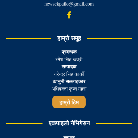
newsekpailo@gmail.com
हाम्रो समुह
प्रबन्धक
रमेश सिह खत्री
सम्पादक
नरेन्द्र सिह कार्की
कानुनी सल्लाहकार
अधिवक्ता कृष्ण महरा
हाम्रो टिम
एकपाइलो नेभिगेसन
गृहपृष्ठ