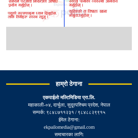
हाम्रो ठेगाना
एकपाईलाे मल्टिमिडिया प्रा.लि.
महाकाली-०४, दार्चुला, सुदूरपश्चिम प्रदेश, नेपाल
सम्पर्क: ९८४८७११२३१ / ९८४८८२९९१५
ईमेल ठेगाना:
ekpailomedia@gmail.com
समाचारका लागि: