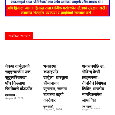
सम्बन्धित समाचार
नेकपा दार्चुलाको
भन्सारमा
अनसनपछि डा.
सहइन्चार्जमा पन्त,
कडाइपछि
गोविन्द केसी
सुदूरपश्चिमका
दार्चुला–धारचुला
छाङ्गरुमा :
पाँच जिल्लामा
सीमानाका
तीनदिने विशेषज्ञ
जिम्मेवारी बाँडफाँड
सुनसान, खलंगा
शिविर, भारतीय
बजारमा बढ्यो
नागरिकसमेत
एक पाइलो
-
August 8, 2026
कारोबार
लाभान्वित
एक पाइलो
-
एक पाइलो
-
August 8, 2026
August 7, 2026