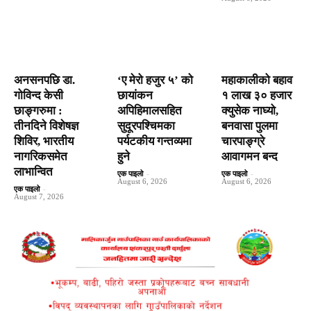
अनसनपछि डा.
‘ए मेरो हजुर ५’ को
महाकालीको बहाव
गोविन्द केसी
छायांकन
१ लाख ३० हजार
छाङ्गरुमा :
अपिहिमालसहित
क्युसेक नाघ्यो,
तीनदिने विशेषज्ञ
सुदूरपश्चिमका
बनवासा पुलमा
शिविर, भारतीय
पर्यटकीय गन्तव्यमा
चारपाङ्ग्रे
नागरिकसमेत
हुने
आवागमन बन्द
लाभान्वित
एक पाइलो
-
एक पाइलो
-
August 6, 2026
August 6, 2026
एक पाइलो
-
August 7, 2026