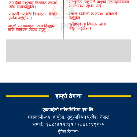
हाम्रो ठेगाना
एकपाईलाे मल्टिमिडिया प्रा.लि.
महाकाली-०४, दार्चुला, सुदूरपश्चिम प्रदेश, नेपाल
सम्पर्क: ९८४८७११२३१ / ९८४८८२९९१५
ईमेल ठेगाना: