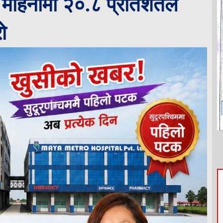
े महिनामा २०.८ प्रतिशतले
ो