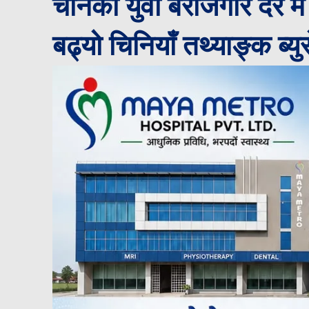
चीनको युवा बेरोजगार दर म
बढ्यो चिनियाँ तथ्याङ्क ब्युर