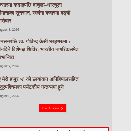
न्सारमा कडाइपछि दार्चुला–धारचुला
ीमानाका सुनसान, खलंगा बजारमा बढ्यो
ारोबार
gust 8, 2026
नसनपछि डा. गोविन्द केसी छाङ्गरुमा :
ीनदिने विशेषज्ञ शिविर, भारतीय नागरिकसमेत
ाभान्वित
gust 7, 2026
ए मेरो हजुर ५’ को छायांकन अपिहिमालसहित
ुदूरपश्चिमका पर्यटकीय गन्तव्यमा हुने
gust 6, 2026
Load more