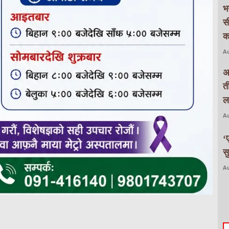
भ
स
क
Au
अ
त
ल
Au
‘
स
Au