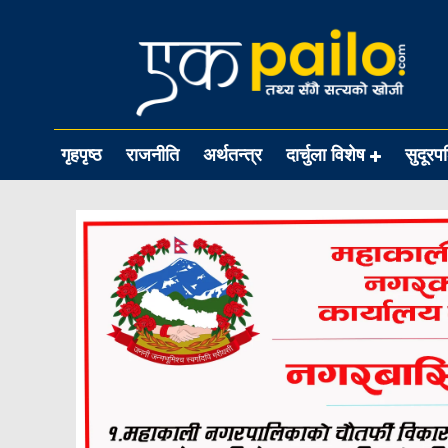
गृहपृष्ठ
राजनीति
अर्थतन्त्र
दार्चुला विशेष
सुदूरप