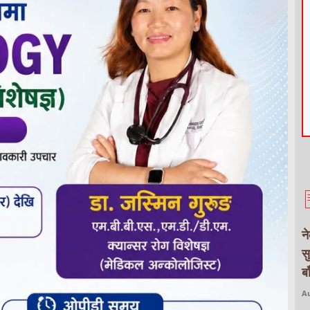
न
स
ब
Au