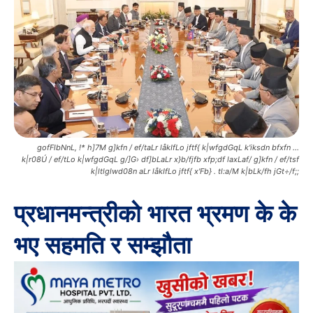
gofFlbNnL, !* h]7M g]kfn / ef/taLr låkIfLo jftf{ k|wfgdGqL k'iksdn bfxfn …
k|r08Ú / ef/tLo k|wfgdGqL g/]G› df]bLaLr x}b/fjfb xfp;df laxLaf/ g]kfn / ef/tsf
k|ltlglwd08n aLr låkIfLo jftf{ x'Fb} . tl:a/M k|bLk/fh jGt÷/f;;
प्रधानमन्त्रीको भारत भ्रमण के के
भए सहमति र सम्झौता