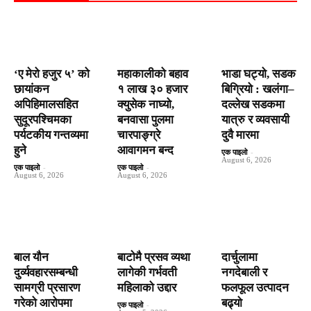
‘ए मेरो हजुर ५’ को
महाकालीको बहाव
भाडा घट्यो, सडक
छायांकन
१ लाख ३० हजार
बिग्रियो : खलंगा–
अपिहिमालसहित
क्युसेक नाघ्यो,
दल्लेख सडकमा
सुदूरपश्चिमका
बनवासा पुलमा
यात्रु र व्यवसायी
पर्यटकीय गन्तव्यमा
चारपाङ्ग्रे
दुवै मारमा
हुने
आवागमन बन्द
एक पाइलो
-
August 6, 2026
एक पाइलो
-
एक पाइलो
-
August 6, 2026
August 6, 2026
बाल यौन
बाटाेमै प्रसव व्यथा
दार्चुलामा
दुर्व्यवहारसम्बन्धी
लागेकी गर्भवती
नगदेबाली र
सामग्री प्रसारण
महिलाको उद्दार
फलफूल उत्पादन
गरेको आरोपमा
बढ्यो
एक पाइलो
-