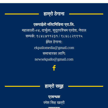
हाम्रो ठेगाना
एकपाईलाे मल्टिमिडिया प्रा.लि.
महाकाली-०४, दार्चुला, सुदूरपश्चिम प्रदेश, नेपाल
सम्पर्क: ९८४८७११२३१ / ९८४८८२९९१५
ईमेल ठेगाना:
ekpailomedia@gmail.com
समाचारका लागि:
newsekpailo@gmail.com
हाम्रो समुह
प्रबन्धक
रमेश सिह खत्री