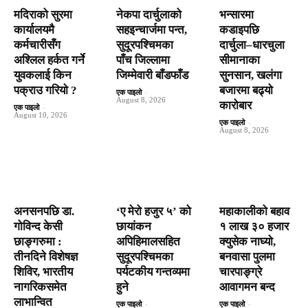
मदिराको सुरमा
नेकपा दार्चुलाको
भन्सारमा
कार्यालयमै
सहइन्चार्जमा पन्त,
कडाइपछि
कर्मचारीसँग
सुदूरपश्चिमका
दार्चुला–धारचुला
अश्लिल हर्कत गर्ने
पाँच जिल्लामा
सीमानाका
युवकलाई किन
जिम्मेवारी बाँडफाँड
सुनसान, खलंगा
पक्राउ गरियाे ?
बजारमा बढ्यो
एक पाइलो
-
August 8, 2026
कारोबार
एक पाइलो
-
August 10, 2026
एक पाइलो
-
August 8, 2026
अनसनपछि डा.
‘ए मेरो हजुर ५’ को
महाकालीको बहाव
गोविन्द केसी
छायांकन
१ लाख ३० हजार
छाङ्गरुमा :
अपिहिमालसहित
क्युसेक नाघ्यो,
तीनदिने विशेषज्ञ
सुदूरपश्चिमका
बनवासा पुलमा
शिविर, भारतीय
पर्यटकीय गन्तव्यमा
चारपाङ्ग्रे
नागरिकसमेत
हुने
आवागमन बन्द
लाभान्वित
एक पाइलो
-
एक पाइलो
-