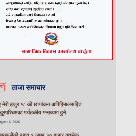
ताजा समाचार
ए मेरो हजुर ५’ को छायांकन अपिहिमालसहित
ुदूरपश्चिमका पर्यटकीय गन्तव्यमा हुने
gust 6, 2026
हाकालीको बहाव १ लाख ३० हजार क्युसेक