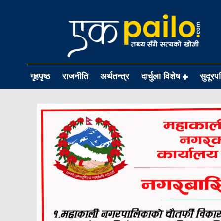
गृहपृष्ठ
राजनीति
अर्थतन्त्र
दार्चुला विशेष
सुदूरप