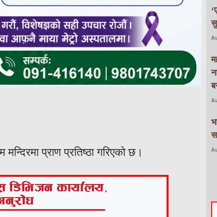
‘
स
Au
म
न
बन
Au
भ
स
Au
म मन्दिरमा प्राण प्रतिष्ठा गरिएको छ।