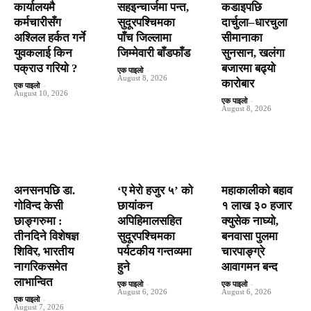
कार्यालयमै
सहइन्चार्जमा पन्त,
कडाइपछि
कर्मचारीसँग
सुदूरपश्चिमका
दार्चुला–धारचुला
अश्लिल हर्कत गर्ने
पाँच जिल्लामा
सीमानाका
युवकलाई किन
जिम्मेवारी बाँडफाँड
सुनसान, खलंगा
पक्राउ गरियाे ?
बजारमा बढ्यो
एक पाइलो
-
August 8, 2026
कारोबार
एक पाइलो
-
August 10, 2026
एक पाइलो
-
August 8, 2026
अनसनपछि डा.
‘ए मेरो हजुर ५’ को
महाकालीको बहाव
गोविन्द केसी
छायांकन
१ लाख ३० हजार
छाङ्गरुमा :
अपिहिमालसहित
क्युसेक नाघ्यो,
तीनदिने विशेषज्ञ
सुदूरपश्चिमका
बनवासा पुलमा
शिविर, भारतीय
पर्यटकीय गन्तव्यमा
चारपाङ्ग्रे
नागरिकसमेत
हुने
आवागमन बन्द
लाभान्वित
एक पाइलो
-
एक पाइलो
-
August 6, 2026
August 6, 2026
एक पाइलो
-
August 7, 2026