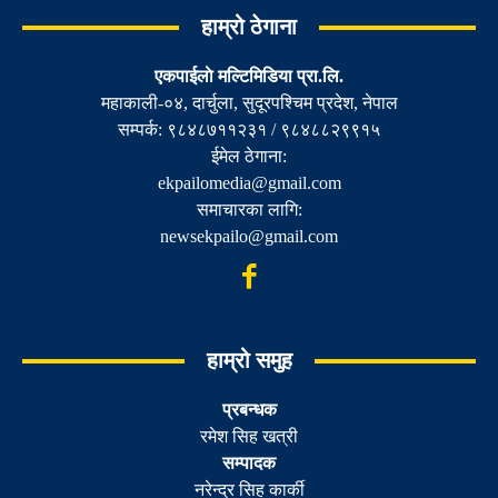
हाम्रो ठेगाना
एकपाईलाे मल्टिमिडिया प्रा.लि.
महाकाली-०४, दार्चुला, सुदूरपश्चिम प्रदेश, नेपाल
सम्पर्क: ९८४८७११२३१ / ९८४८८२९९१५
ईमेल ठेगाना:
ekpailomedia@gmail.com
समाचारका लागि:
newsekpailo@gmail.com
हाम्रो समुह
प्रबन्धक
रमेश सिह खत्री
सम्पादक
नरेन्द्र सिह कार्की