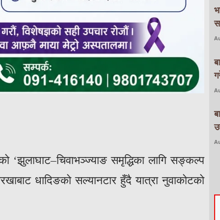
भ
स
Au
ब
ग
Au
ब
उद
Au
को ‘झुलाघाट–चिवाभञ्ज्याङ समृद्धिका लागि सङ्कल्प
ोरखाबाट धादिङको सल्यानटार हुँदै यात्रा नुवाकोटको