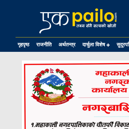
गृहपृष्ठ
राजनीति
अर्थतन्त्र
दार्चुला विशेष
सुदूरप