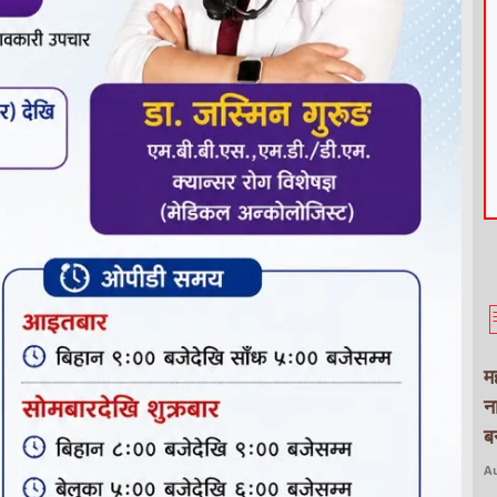
म
न
बन
Au