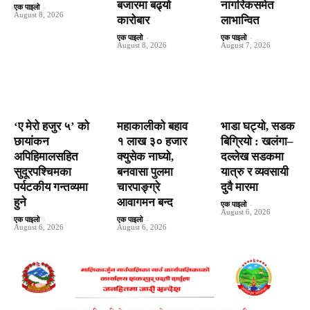
बजारमा बढ्यो
नागरिकसमेत
एक पाइलो
-
August 8, 2026
कारोबार
लाभान्वित
एक पाइलो
-
एक पाइलो
-
August 8, 2026
August 7, 2026
‘ए मेरो हजुर ५’ को
महाकालीको बहाव
भाडा घट्यो, सडक
छायांकन
१ लाख ३० हजार
बिग्रियो : खलंगा–
अपिहिमालसहित
क्युसेक नाघ्यो,
दल्लेख सडकमा
सुदूरपश्चिमका
बनवासा पुलमा
यात्रु र व्यवसायी
पर्यटकीय गन्तव्यमा
चारपाङ्ग्रे
दुवै मारमा
हुने
आवागमन बन्द
एक पाइलो
-
August 6, 2026
एक पाइलो
-
एक पाइलो
-
August 6, 2026
August 6, 2026