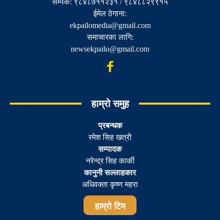
सम्पर्क: ९८४८७११२३१ / ९८४८८२९९१५
ईमेल ठेगाना:
ekpailomedia@gmail.com
समाचारका लागि:
newsekpailo@gmail.com
हाम्रो समुह
प्रबन्धक
रमेश सिह खत्री
सम्पादक
नरेन्द्र सिह कार्की
कानुनी सल्लाहकार
अधिवक्ता कृष्ण महरा
हाम्रो टिम