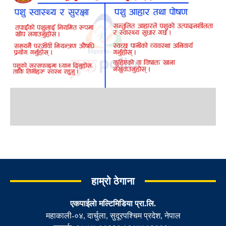
हाम्रो ठेगाना
एकपाईलाे मल्टिमिडिया प्रा.लि.
महाकाली-०४, दार्चुला, सुदूरपश्चिम प्रदेश, नेपाल