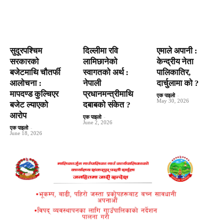
सुदूरपश्चिम
दिल्लीमा रवि
एमाले अपानी :
सरकारको
लामिछानेको
केन्द्रीय नेता
बजेटमाथि चौतर्फी
स्वागतको अर्थ :
पालिकातिर,
आलोचना :
नेपाली
दार्चुलामा काे ?
मापदण्ड कुल्चिएर
प्रधानमन्त्रीमाथि
एक पाइलो
-
May 30, 2026
बजेट ल्याएको
दबाबको संकेत ?
आरोप
एक पाइलो
-
June 2, 2026
एक पाइलो
-
June 18, 2026