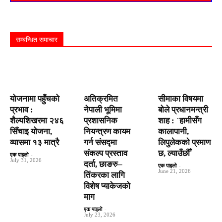
सम्बन्धित समाचार
योजनामा पहुँचको
अतिक्रमित
सीमाका विषयमा
प्रभाव :
नेपाली भूमिमा
बाेले प्रधानमन्त्री
शैल्यशिखरमा २४६
प्रशासनिक
शाह : ´हामीसँग
सिँचाइ योजना,
नियन्त्रण कायम
कालापानी,
व्यासमा १३ मात्रै
गर्न संसद्मा
लिपुलेकको प्रमाण
संकल्प प्रस्ताव
छ, ल्याउँछौँ´
एक पाइलो
-
July 31, 2026
दर्ता, छाङरु–
एक पाइलो
-
June 21, 2026
तिंकरका लागि
विशेष प्याकेजको
माग
एक पाइलो
-
July 23, 2026