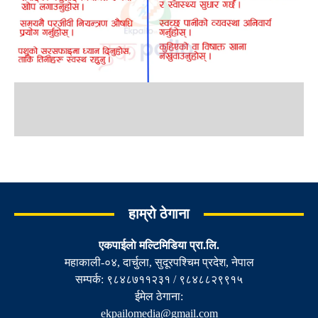
हाम्रो ठेगाना
एकपाईलाे मल्टिमिडिया प्रा.लि.
महाकाली-०४, दार्चुला, सुदूरपश्चिम प्रदेश, नेपाल
सम्पर्क: ९८४८७११२३१ / ९८४८८२९९१५
ईमेल ठेगाना:
ekpailomedia@gmail.com