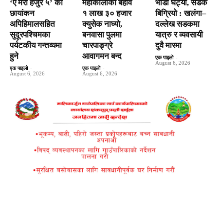
‘ए मेरो हजुर ५’ को
महाकालीको बहाव
भाडा घट्यो, सडक
छायांकन
१ लाख ३० हजार
बिग्रियो : खलंगा–
अपिहिमालसहित
क्युसेक नाघ्यो,
दल्लेख सडकमा
सुदूरपश्चिमका
बनवासा पुलमा
यात्रु र व्यवसायी
पर्यटकीय गन्तव्यमा
चारपाङ्ग्रे
दुवै मारमा
हुने
आवागमन बन्द
एक पाइलो
-
August 6, 2026
एक पाइलो
-
एक पाइलो
-
August 6, 2026
August 6, 2026