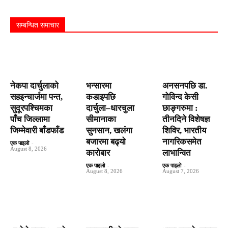
सम्बन्धित समाचार
नेकपा दार्चुलाको
भन्सारमा
अनसनपछि डा.
सहइन्चार्जमा पन्त,
कडाइपछि
गोविन्द केसी
सुदूरपश्चिमका
दार्चुला–धारचुला
छाङ्गरुमा :
पाँच जिल्लामा
सीमानाका
तीनदिने विशेषज्ञ
जिम्मेवारी बाँडफाँड
सुनसान, खलंगा
शिविर, भारतीय
बजारमा बढ्यो
नागरिकसमेत
एक पाइलो
-
August 8, 2026
कारोबार
लाभान्वित
एक पाइलो
-
एक पाइलो
-
August 8, 2026
August 7, 2026