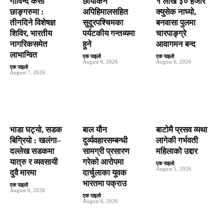
गोविन्द केसी
छायांकन
१ लाख ३० हजार
छाङ्गरुमा :
अपिहिमालसहित
क्युसेक नाघ्यो,
तीनदिने विशेषज्ञ
सुदूरपश्चिमका
बनवासा पुलमा
शिविर, भारतीय
पर्यटकीय गन्तव्यमा
चारपाङ्ग्रे
नागरिकसमेत
हुने
आवागमन बन्द
लाभान्वित
एक पाइलो
-
एक पाइलो
-
August 6, 2026
August 6, 2026
एक पाइलो
-
August 7, 2026
भाडा घट्यो, सडक
बाल यौन
बाटाेमै प्रसव व्यथा
बिग्रियो : खलंगा–
दुर्व्यवहारसम्बन्धी
लागेकी गर्भवती
दल्लेख सडकमा
सामग्री प्रसारण
महिलाको उद्दार
यात्रु र व्यवसायी
गरेको आरोपमा
एक पाइलो
-
August 5, 2026
दुवै मारमा
दार्चुलाका युवक
भारतमा पक्राउ
एक पाइलो
-
August 6, 2026
एक पाइलो
-
August 6, 2026