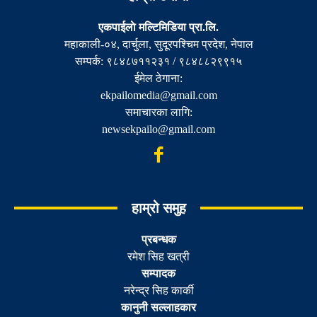
एकपाईलाे मल्टिमिडिया प्रा.लि.
महाकाली-०४, दार्चुला, सुदूरपश्चिम प्रदेश, नेपाल
सम्पर्क: ९८४८७११२३१ / ९८४८८२९९१५
ईमेल ठेगाना:
ekpailomedia@gmail.com
समाचारका लागि:
newsekpailo@gmail.com
हाम्रो समुह
प्रबन्धक
रमेश सिह खत्री
सम्पादक
नरेन्द्र सिह कार्की
कानुनी सल्लाहकार