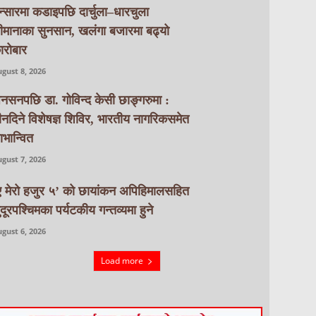
न्सारमा कडाइपछि दार्चुला–धारचुला
ीमानाका सुनसान, खलंगा बजारमा बढ्यो
ारोबार
gust 8, 2026
नसनपछि डा. गोविन्द केसी छाङ्गरुमा :
ीनदिने विशेषज्ञ शिविर, भारतीय नागरिकसमेत
ाभान्वित
gust 7, 2026
ए मेरो हजुर ५’ को छायांकन अपिहिमालसहित
ुदूरपश्चिमका पर्यटकीय गन्तव्यमा हुने
gust 6, 2026
Load more