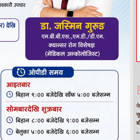
न
स
ब
Au