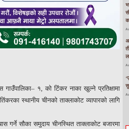
भ
स
क
Au
अ
त
ल
Au
‘
स
ास गाउँपालिका– १, को टिंकर नाका खुल्ने प्रतिक्षामा
Au
 तिंकरका स्थानीय चीनको ताक्लाकोट व्यापारको लागि
बास गर्ने सौका समुदाय चीनस्थित ताक्लाकोट बजारमा