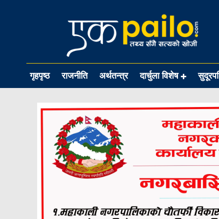
गृहपृष्ठ
राजनीति
अर्थतन्त्र
दार्चुला विशेष
सुदूरप