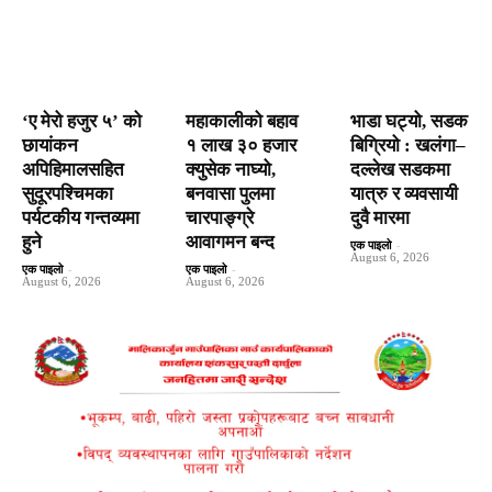
‘ए मेरो हजुर ५’ को
महाकालीको बहाव
भाडा घट्यो, सडक
छायांकन
१ लाख ३० हजार
बिग्रियो : खलंगा–
अपिहिमालसहित
क्युसेक नाघ्यो,
दल्लेख सडकमा
सुदूरपश्चिमका
बनवासा पुलमा
यात्रु र व्यवसायी
पर्यटकीय गन्तव्यमा
चारपाङ्ग्रे
दुवै मारमा
हुने
आवागमन बन्द
एक पाइलो
-
August 6, 2026
एक पाइलो
-
एक पाइलो
-
August 6, 2026
August 6, 2026