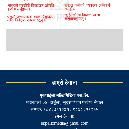
हाम्रो ठेगाना
एकपाईलाे मल्टिमिडिया प्रा.लि.
महाकाली-०४, दार्चुला, सुदूरपश्चिम प्रदेश, नेपाल
सम्पर्क: ९८४८७११२३१ / ९८४८८२९९१५
ईमेल ठेगाना:
ekpailomedia@gmail.com