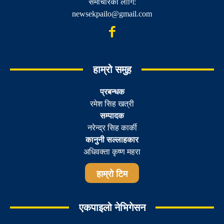
समाचारका लागि:
newsekpailo@gmail.com
हाम्रो समुह
प्रबन्धक
रमेश सिह खत्री
सम्पादक
नरेन्द्र सिह कार्की
कानुनी सल्लाहकार
अधिवक्ता कृष्ण महरा
हाम्रो टिम
एकपाइलो नेभिगेसन