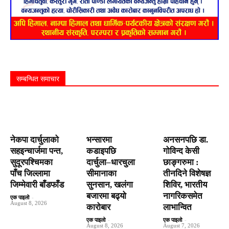
सम्बन्धित समाचार
नेकपा दार्चुलाको
भन्सारमा
अनसनपछि डा.
सहइन्चार्जमा पन्त,
कडाइपछि
गोविन्द केसी
सुदूरपश्चिमका
दार्चुला–धारचुला
छाङ्गरुमा :
पाँच जिल्लामा
सीमानाका
तीनदिने विशेषज्ञ
जिम्मेवारी बाँडफाँड
सुनसान, खलंगा
शिविर, भारतीय
बजारमा बढ्यो
नागरिकसमेत
एक पाइलो
-
August 8, 2026
कारोबार
लाभान्वित
एक पाइलो
-
एक पाइलो
-
August 8, 2026
August 7, 2026