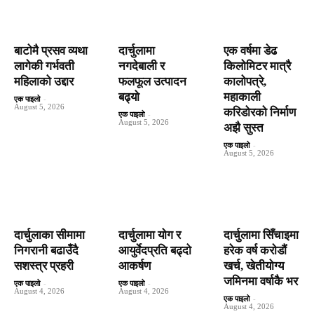
बाटाेमै प्रसव व्यथा
दार्चुलामा
एक वर्षमा डेढ
लागेकी गर्भवती
नगदेबाली र
किलोमिटर मात्रै
महिलाको उद्दार
फलफूल उत्पादन
कालोपत्रे,
बढ्यो
महाकाली
एक पाइलो
-
August 5, 2026
करिडोरको निर्माण
एक पाइलो
-
August 5, 2026
अझै सुस्त
एक पाइलो
-
August 5, 2026
दार्चुलाका सीमामा
दार्चुलामा योग र
दार्चुलामा सिँचाइमा
निगरानी बढाउँदै
आयुर्वेदप्रति बढ्दो
हरेक वर्ष कराेडाैं
सशस्त्र प्रहरी
आकर्षण
खर्च, खेतीयोग्य
जमिनमा वर्षाकै भर
एक पाइलो
-
एक पाइलो
-
August 4, 2026
August 4, 2026
एक पाइलो
-
August 4, 2026