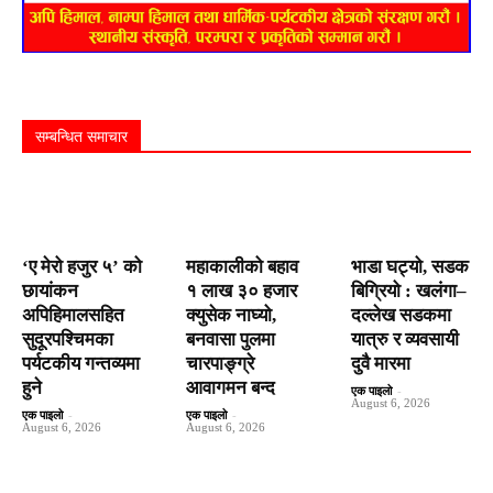
सम्बन्धित समाचार
‘ए मेरो हजुर ५’ को
महाकालीको बहाव
भाडा घट्यो, सडक
छायांकन
१ लाख ३० हजार
बिग्रियो : खलंगा–
अपिहिमालसहित
क्युसेक नाघ्यो,
दल्लेख सडकमा
सुदूरपश्चिमका
बनवासा पुलमा
यात्रु र व्यवसायी
पर्यटकीय गन्तव्यमा
चारपाङ्ग्रे
दुवै मारमा
हुने
आवागमन बन्द
एक पाइलो
-
August 6, 2026
एक पाइलो
-
एक पाइलो
-
August 6, 2026
August 6, 2026