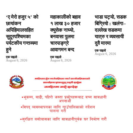
‘ए मेरो हजुर ५’ को
महाकालीको बहाव
भाडा घट्यो, सडक
छायांकन
१ लाख ३० हजार
बिग्रियो : खलंगा–
अपिहिमालसहित
क्युसेक नाघ्यो,
दल्लेख सडकमा
सुदूरपश्चिमका
बनवासा पुलमा
यात्रु र व्यवसायी
पर्यटकीय गन्तव्यमा
चारपाङ्ग्रे
दुवै मारमा
हुने
आवागमन बन्द
एक पाइलो
-
August 6, 2026
एक पाइलो
-
एक पाइलो
-
August 6, 2026
August 6, 2026