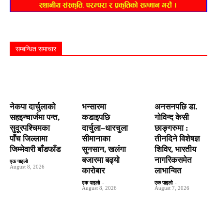
सम्बन्धित समाचार
नेकपा दार्चुलाको
भन्सारमा
अनसनपछि डा.
सहइन्चार्जमा पन्त,
कडाइपछि
गोविन्द केसी
सुदूरपश्चिमका
दार्चुला–धारचुला
छाङ्गरुमा :
पाँच जिल्लामा
सीमानाका
तीनदिने विशेषज्ञ
जिम्मेवारी बाँडफाँड
सुनसान, खलंगा
शिविर, भारतीय
बजारमा बढ्यो
नागरिकसमेत
एक पाइलो
-
August 8, 2026
कारोबार
लाभान्वित
एक पाइलो
-
एक पाइलो
-
August 8, 2026
August 7, 2026