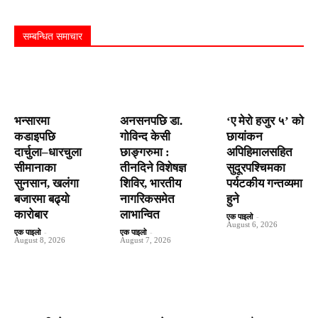
सम्बन्धित समाचार
भन्सारमा
अनसनपछि डा.
‘ए मेरो हजुर ५’ को
कडाइपछि
गोविन्द केसी
छायांकन
दार्चुला–धारचुला
छाङ्गरुमा :
अपिहिमालसहित
सीमानाका
तीनदिने विशेषज्ञ
सुदूरपश्चिमका
सुनसान, खलंगा
शिविर, भारतीय
पर्यटकीय गन्तव्यमा
बजारमा बढ्यो
नागरिकसमेत
हुने
कारोबार
लाभान्वित
एक पाइलो
-
August 6, 2026
एक पाइलो
-
एक पाइलो
-
August 8, 2026
August 7, 2026