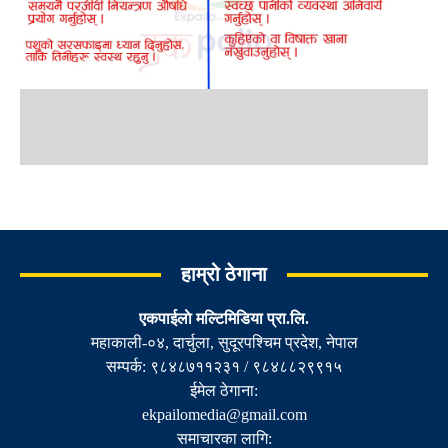
हाम्रो ठेगाना
एकपाईलाे मल्टिमिडिया प्रा.लि.
महाकाली-०४, दार्चुला, सुदूरपश्चिम प्रदेश, नेपाल
सम्पर्क: ९८४८७११२३१ / ९८४८८२९९१५
ईमेल ठेगाना:
ekpailomedia@gmail.com
समाचारका लागि: