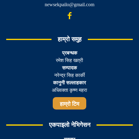
newsekpailo@gmail.com
हाम्रो समुह
प्रबन्धक
रमेश सिह खत्री
सम्पादक
नरेन्द्र सिह कार्की
कानुनी सल्लाहकार
अधिवक्ता कृष्ण महरा
हाम्रो टिम
एकपाइलो नेभिगेसन