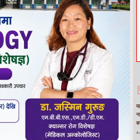
म
न
बन
Au