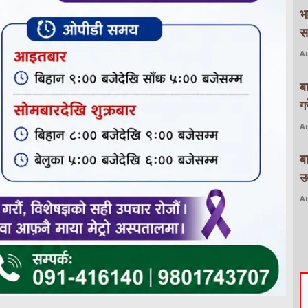
भ
स
Au
ब
ग
Au
ब
उद
Au