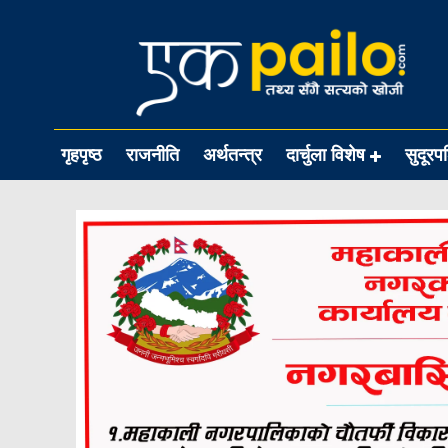
गृहपृष्ठ
राजनीति
अर्थतन्त्र
दार्चुला विशेष
सुदूरप