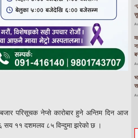
‘
स
Au
म
न
बन
Au
भ
स
Au
बजार परिसूचक नेप्से कारोबार हुने अन्तिम दिन आज
६ सय ११ दशमलव ८५ विन्दुमा झरेको छ ।