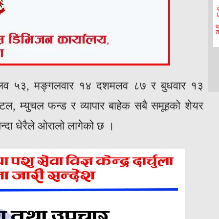
शमलव ५३, मङ्गलवार १४ दशमलव ८७ र बुधवार १३
म्युचल फन्ड र व्यापार बाहेक सबै समूहको शेयर
्दा धेरैले ओरालो लागेको छ ।