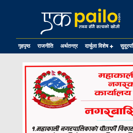
गृहपृष्ठ
राजनीति
अर्थतन्त्र
दार्चुला विशेष
सुदूरप