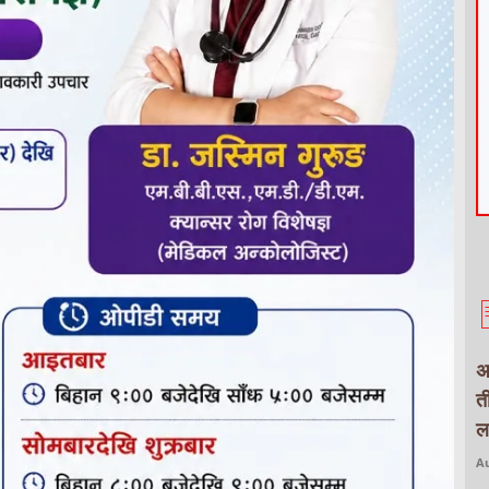
अ
त
ल
Au