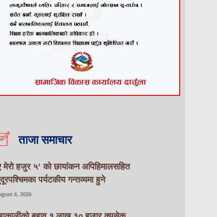
ताजा समाचार
ए मेरो हजुर ५’ को छायांकन अपिहिमालसहित
ुदूरपश्चिमका पर्यटकीय गन्तव्यमा हुने
gust 6, 2026
हाकालीको बहाव १ लाख ३० हजार क्युसेक