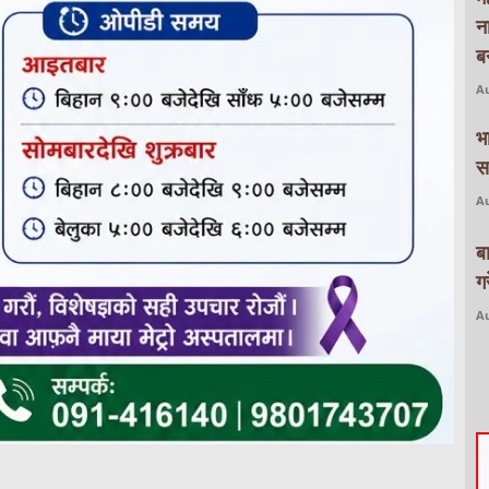
न
बन
Au
भ
स
Au
ब
ग
Au