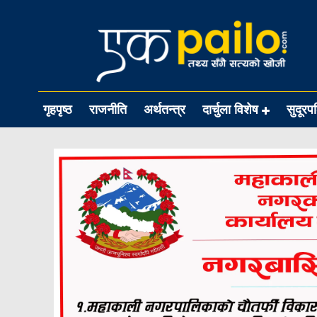
गृहपृष्ठ
राजनीति
अर्थतन्त्र
दार्चुला विशेष
सुदूरप