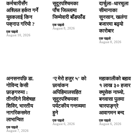
कर्मचारीसँग
सुदूरपश्चिमका
दार्चुला–धारचुला
अश्लिल हर्कत गर्ने
पाँच जिल्लामा
सीमानाका
युवकलाई किन
जिम्मेवारी बाँडफाँड
सुनसान, खलंगा
पक्राउ गरियाे ?
बजारमा बढ्यो
एक पाइलो
-
August 8, 2026
कारोबार
एक पाइलो
-
August 10, 2026
एक पाइलो
-
August 8, 2026
अनसनपछि डा.
‘ए मेरो हजुर ५’ को
महाकालीको बहाव
गोविन्द केसी
छायांकन
१ लाख ३० हजार
छाङ्गरुमा :
अपिहिमालसहित
क्युसेक नाघ्यो,
तीनदिने विशेषज्ञ
सुदूरपश्चिमका
बनवासा पुलमा
शिविर, भारतीय
पर्यटकीय गन्तव्यमा
चारपाङ्ग्रे
नागरिकसमेत
हुने
आवागमन बन्द
लाभान्वित
एक पाइलो
-
एक पाइलो
-
August 6, 2026
August 6, 2026
एक पाइलो
-
August 7, 2026