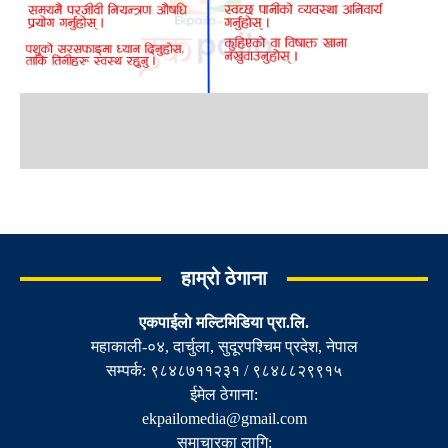
हाम्रो ठेगाना
एकपाईलाे मल्टिमिडिया प्रा.लि.
महाकाली-०४, दार्चुला, सुदूरपश्चिम प्रदेश, नेपाल
सम्पर्क: ९८४८७११२३१ / ९८४८८२९९१५
ईमेल ठेगाना:
ekpailomedia@gmail.com
समाचारका लागि: