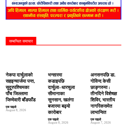
सम्बन्धित समाचार
नेकपा दार्चुलाको
भन्सारमा
अनसनपछि डा.
सहइन्चार्जमा पन्त,
कडाइपछि
गोविन्द केसी
सुदूरपश्चिमका
दार्चुला–धारचुला
छाङ्गरुमा :
पाँच जिल्लामा
सीमानाका
तीनदिने विशेषज्ञ
जिम्मेवारी बाँडफाँड
सुनसान, खलंगा
शिविर, भारतीय
बजारमा बढ्यो
नागरिकसमेत
एक पाइलो
-
August 8, 2026
कारोबार
लाभान्वित
एक पाइलो
-
एक पाइलो
-
August 8, 2026
August 7, 2026