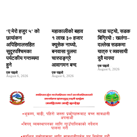
‘ए मेरो हजुर ५’ को
महाकालीको बहाव
भाडा घट्यो, सडक
छायांकन
१ लाख ३० हजार
बिग्रियो : खलंगा–
अपिहिमालसहित
क्युसेक नाघ्यो,
दल्लेख सडकमा
सुदूरपश्चिमका
बनवासा पुलमा
यात्रु र व्यवसायी
पर्यटकीय गन्तव्यमा
चारपाङ्ग्रे
दुवै मारमा
हुने
आवागमन बन्द
एक पाइलो
-
August 6, 2026
एक पाइलो
-
एक पाइलो
-
August 6, 2026
August 6, 2026