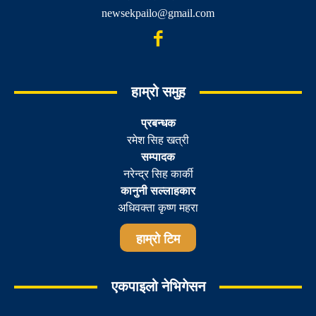
newsekpailo@gmail.com
हाम्रो समुह
प्रबन्धक
रमेश सिह खत्री
सम्पादक
नरेन्द्र सिह कार्की
कानुनी सल्लाहकार
अधिवक्ता कृष्ण महरा
हाम्रो टिम
एकपाइलो नेभिगेसन