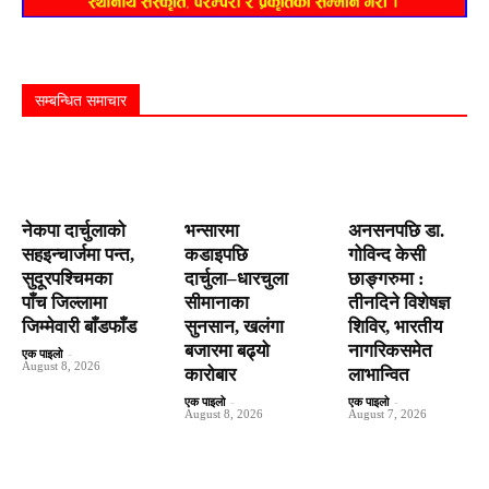
सम्बन्धित समाचार
नेकपा दार्चुलाको
भन्सारमा
अनसनपछि डा.
सहइन्चार्जमा पन्त,
कडाइपछि
गोविन्द केसी
सुदूरपश्चिमका
दार्चुला–धारचुला
छाङ्गरुमा :
पाँच जिल्लामा
सीमानाका
तीनदिने विशेषज्ञ
जिम्मेवारी बाँडफाँड
सुनसान, खलंगा
शिविर, भारतीय
बजारमा बढ्यो
नागरिकसमेत
एक पाइलो
-
August 8, 2026
कारोबार
लाभान्वित
एक पाइलो
-
एक पाइलो
-
August 8, 2026
August 7, 2026