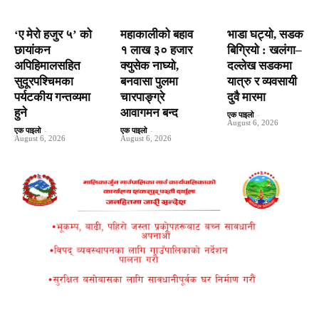
‘ए मेरो हजुर ५’ को
महाकालीको बहाव
भाडा घट्यो, सडक
छायांकन
१ लाख ३० हजार
बिग्रियो : खलंगा–
अपिहिमालसहित
क्युसेक नाघ्यो,
दल्लेख सडकमा
सुदूरपश्चिमका
बनवासा पुलमा
यात्रु र व्यवसायी
पर्यटकीय गन्तव्यमा
चारपाङ्ग्रे
दुवै मारमा
हुने
आवागमन बन्द
एक पाइलो
-
August 6, 2026
एक पाइलो
-
एक पाइलो
-
August 6, 2026
August 6, 2026