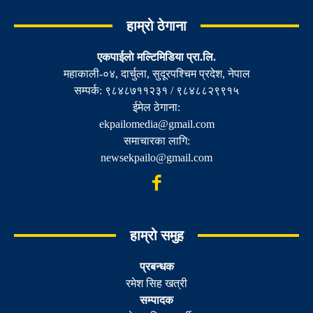
हाम्रो ठेगाना
एकपाईलाे मल्टिमिडिया प्रा.लि.
महाकाली-०४, दार्चुला, सुदूरपश्चिम प्रदेश, नेपाल
सम्पर्क: ९८४८७११२३१ / ९८४८८२९९१५
ईमेल ठेगाना:
ekpailomedia@gmail.com
समाचारका लागि:
newsekpailo@gmail.com
हाम्रो समुह
प्रबन्धक
रमेश सिह खत्री
सम्पादक