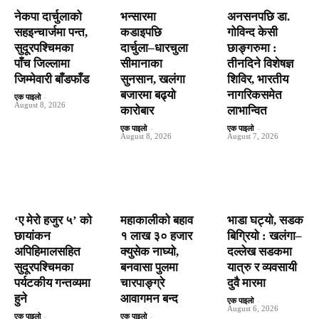
नेकपा दार्चुलाको
भन्सारमा
अनसनपछि डा.
सहइन्चार्जमा पन्त,
कडाइपछि
गोविन्द केसी
सुदूरपश्चिमका
दार्चुला–धारचुला
छाङ्गरुमा :
पाँच जिल्लामा
सीमानाका
तीनदिने विशेषज्ञ
जिम्मेवारी बाँडफाँड
सुनसान, खलंगा
शिविर, भारतीय
बजारमा बढ्यो
नागरिकसमेत
एक पाइलो
-
August 8, 2026
कारोबार
लाभान्वित
एक पाइलो
-
एक पाइलो
-
August 8, 2026
August 7, 2026
‘ए मेरो हजुर ५’ को
महाकालीको बहाव
भाडा घट्यो, सडक
छायांकन
१ लाख ३० हजार
बिग्रियो : खलंगा–
अपिहिमालसहित
क्युसेक नाघ्यो,
दल्लेख सडकमा
सुदूरपश्चिमका
बनवासा पुलमा
यात्रु र व्यवसायी
पर्यटकीय गन्तव्यमा
चारपाङ्ग्रे
दुवै मारमा
हुने
आवागमन बन्द
एक पाइलो
-
August 6, 2026
एक पाइलो
-
एक पाइलो
-