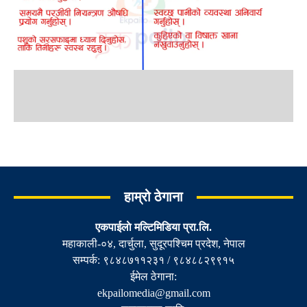
हाम्रो ठेगाना
एकपाईलाे मल्टिमिडिया प्रा.लि.
महाकाली-०४, दार्चुला, सुदूरपश्चिम प्रदेश, नेपाल
सम्पर्क: ९८४८७११२३१ / ९८४८८२९९१५
ईमेल ठेगाना:
ekpailomedia@gmail.com