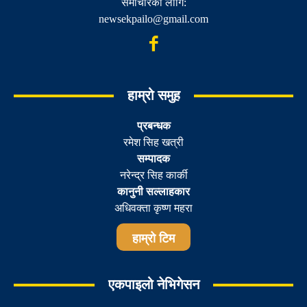
समाचारका लागि:
newsekpailo@gmail.com
हाम्रो समुह
प्रबन्धक
रमेश सिह खत्री
सम्पादक
नरेन्द्र सिह कार्की
कानुनी सल्लाहकार
अधिवक्ता कृष्ण महरा
हाम्रो टिम
एकपाइलो नेभिगेसन