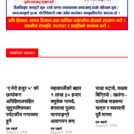
सम्बन्धित समाचार
‘ए मेरो हजुर ५’ को
महाकालीको बहाव
भाडा घट्यो, सडक
छायांकन
१ लाख ३० हजार
बिग्रियो : खलंगा–
अपिहिमालसहित
क्युसेक नाघ्यो,
दल्लेख सडकमा
सुदूरपश्चिमका
बनवासा पुलमा
यात्रु र व्यवसायी
पर्यटकीय गन्तव्यमा
चारपाङ्ग्रे
दुवै मारमा
हुने
आवागमन बन्द
एक पाइलो
-
August 6, 2026
एक पाइलो
-
एक पाइलो
-
August 6, 2026
August 6, 2026