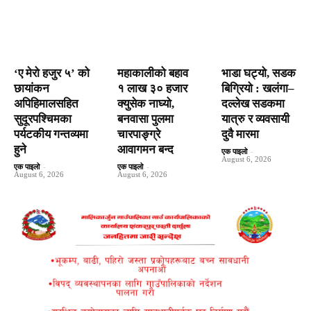
‘ए मेरो हजुर ५’ को
महाकालीको बहाव
भाडा घट्यो, सडक
छायांकन
१ लाख ३० हजार
बिग्रियो : खलंगा–
अपिहिमालसहित
क्युसेक नाघ्यो,
दल्लेख सडकमा
सुदूरपश्चिमका
बनवासा पुलमा
यात्रु र व्यवसायी
पर्यटकीय गन्तव्यमा
चारपाङ्ग्रे
दुवै मारमा
हुने
आवागमन बन्द
एक पाइलो
-
August 6, 2026
एक पाइलो
-
एक पाइलो
-
August 6, 2026
August 6, 2026