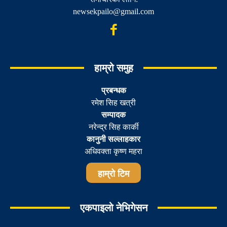
newsekpailo@gmail.com
हाम्रो समुह
प्रबन्धक
रमेश सिह खत्री
सम्पादक
नरेन्द्र सिह कार्की
कानुनी सल्लाहकार
अधिवक्ता कृष्ण महरा
हाम्रो टिम
एकपाइलो नेभिगेसन