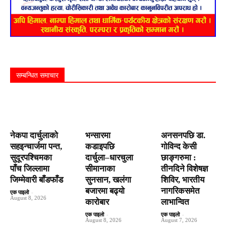
सम्बन्धित समाचार
नेकपा दार्चुलाको
भन्सारमा
अनसनपछि डा.
सहइन्चार्जमा पन्त,
कडाइपछि
गोविन्द केसी
सुदूरपश्चिमका
दार्चुला–धारचुला
छाङ्गरुमा :
पाँच जिल्लामा
सीमानाका
तीनदिने विशेषज्ञ
जिम्मेवारी बाँडफाँड
सुनसान, खलंगा
शिविर, भारतीय
बजारमा बढ्यो
नागरिकसमेत
एक पाइलो
-
August 8, 2026
कारोबार
लाभान्वित
एक पाइलो
-
एक पाइलो
-
August 8, 2026
August 7, 2026