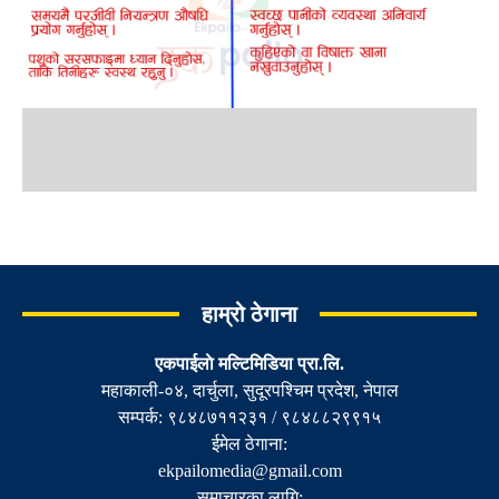
हाम्रो ठेगाना
एकपाईलाे मल्टिमिडिया प्रा.लि.
महाकाली-०४, दार्चुला, सुदूरपश्चिम प्रदेश, नेपाल
सम्पर्क: ९८४८७११२३१ / ९८४८८२९९१५
ईमेल ठेगाना:
ekpailomedia@gmail.com
समाचारका लागि: