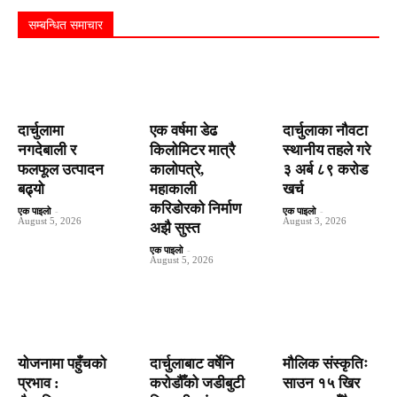
सम्बन्धित समाचार
दार्चुलामा
एक वर्षमा डेढ
दार्चुलाका नौवटा
नगदेबाली र
किलोमिटर मात्रै
स्थानीय तहले गरे
फलफूल उत्पादन
कालोपत्रे,
३ अर्ब ८९ करोड
बढ्यो
महाकाली
खर्च
करिडोरको निर्माण
एक पाइलो
-
एक पाइलो
-
August 5, 2026
August 3, 2026
अझै सुस्त
एक पाइलो
-
August 5, 2026
योजनामा पहुँचको
दार्चुलाबाट वर्षेनि
मौलिक संस्कृतिः
प्रभाव :
करोडौँको जडीबुटी
साउन १५ खिर