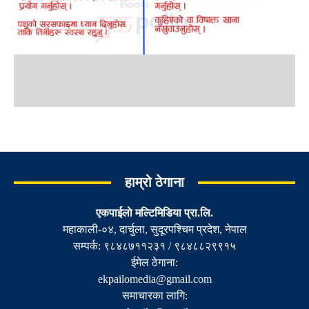
हाम्रो ठेगाना
एकपाईलाे मल्टिमिडिया प्रा.लि.
महाकाली-०४, दार्चुला, सुदूरपश्चिम प्रदेश, नेपाल
सम्पर्क: ९८४८७११२३१ / ९८४८८२९९१५
ईमेल ठेगाना:
ekpailomedia@gmail.com
समाचारका लागि: