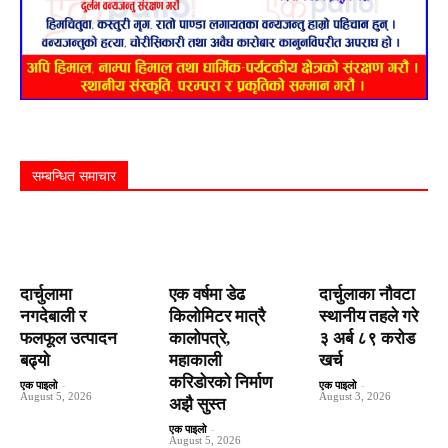
सम्बन्धित समाचार
दार्चुलामा
एक वर्षमा डेढ
दार्चुलाका नौवटा
नगदेबाली र
किलोमिटर मात्रै
स्थानीय तहले गरे
फलफूल उत्पादन
कालोपत्रे,
३ अर्ब ८९ करोड
बढ्यो
महाकाली
खर्च
करिडोरको निर्माण
एक पाइलो
-
एक पाइलो
-
August 5, 2026
August 3, 2026
अझै सुस्त
एक पाइलो
-
August 5, 2026