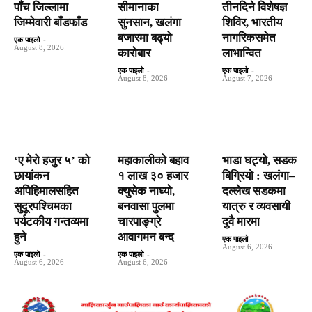
पाँच जिल्लामा
सीमानाका
तीनदिने विशेषज्ञ
जिम्मेवारी बाँडफाँड
सुनसान, खलंगा
शिविर, भारतीय
बजारमा बढ्यो
नागरिकसमेत
एक पाइलो
-
August 8, 2026
कारोबार
लाभान्वित
एक पाइलो
-
एक पाइलो
-
August 8, 2026
August 7, 2026
‘ए मेरो हजुर ५’ को
महाकालीको बहाव
भाडा घट्यो, सडक
छायांकन
१ लाख ३० हजार
बिग्रियो : खलंगा–
अपिहिमालसहित
क्युसेक नाघ्यो,
दल्लेख सडकमा
सुदूरपश्चिमका
बनवासा पुलमा
यात्रु र व्यवसायी
पर्यटकीय गन्तव्यमा
चारपाङ्ग्रे
दुवै मारमा
हुने
आवागमन बन्द
एक पाइलो
-
August 6, 2026
एक पाइलो
-
एक पाइलो
-
August 6, 2026
August 6, 2026