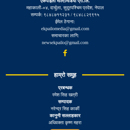
एकपाईलाे मल्टिमिडिया प्रा.लि.
महाकाली-०४, दार्चुला, सुदूरपश्चिम प्रदेश, नेपाल
सम्पर्क: ९८४८७११२३१ / ९८४८८२९९१५
ईमेल ठेगाना:
ekpailomedia@gmail.com
समाचारका लागि:
newsekpailo@gmail.com
हाम्रो समुह
प्रबन्धक
रमेश सिह खत्री
सम्पादक
नरेन्द्र सिह कार्की
कानुनी सल्लाहकार
अधिवक्ता कृष्ण महरा