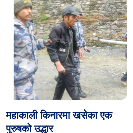
महाकाली किनारमा खसेका एक
पुरुषको उद्धार