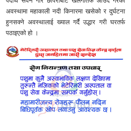
पदार्थ सेवन गरि छापरीबाट खलंगातर्फ आउदै गरेको
अवस्थामा महाकाली नदी किनारमा खसेको र दुर्घटना
हुनसक्ने अवस्थालाई ख्याल गर्दै उद्धार गरी घरतर्फ
पठाइएको हो ।