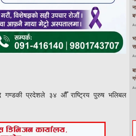
न
बन
Au
भ
स
Au
ब
ग
Au
दै गण्डकी प्रदेशले ३४ औँ राष्ट्रिय पुरुष भलिबल