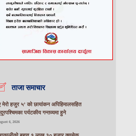
ताजा समाचार
ए मेरो हजुर ५’ को छायांकन अपिहिमालसहित
ुदूरपश्चिमका पर्यटकीय गन्तव्यमा हुने
gust 6, 2026
हाकालीको बहाव १ लाख ३० हजार क्युसेक