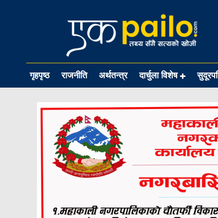
गृहपृष्ठ
राजनीति
अर्थतन्त्र
दार्चुला विशेष
सुदूरप