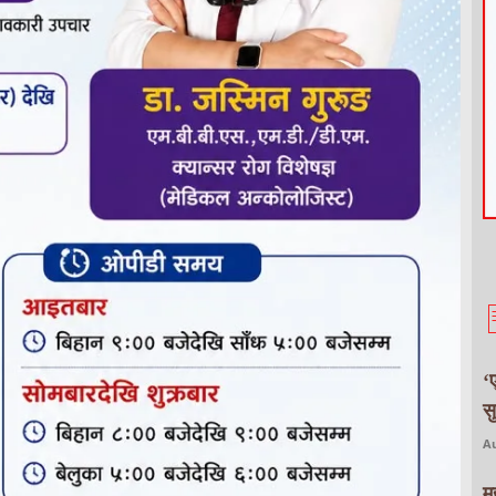
‘
स
Au
म