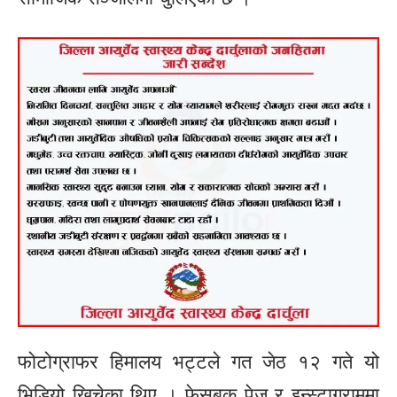
फोटोग्राफर हिमालय भट्टले गत जेठ १२ गते यो
भिडियो खिचेका थिए । फेसबुक पेज र इन्स्टाग्राममा