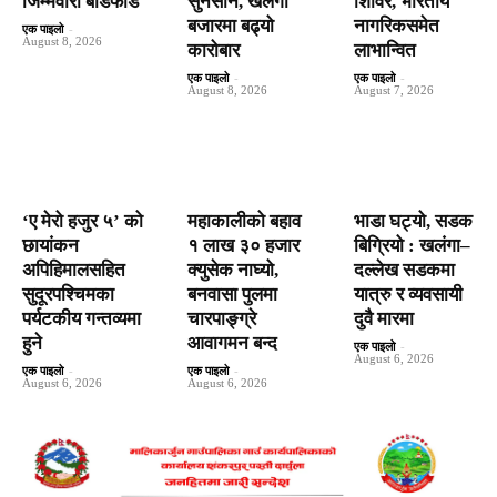
जिम्मेवारी बाँडफाँड
सुनसान, खलंगा
शिविर, भारतीय
बजारमा बढ्यो
नागरिकसमेत
एक पाइलो
-
August 8, 2026
कारोबार
लाभान्वित
एक पाइलो
-
एक पाइलो
-
August 8, 2026
August 7, 2026
‘ए मेरो हजुर ५’ को
महाकालीको बहाव
भाडा घट्यो, सडक
छायांकन
१ लाख ३० हजार
बिग्रियो : खलंगा–
अपिहिमालसहित
क्युसेक नाघ्यो,
दल्लेख सडकमा
सुदूरपश्चिमका
बनवासा पुलमा
यात्रु र व्यवसायी
पर्यटकीय गन्तव्यमा
चारपाङ्ग्रे
दुवै मारमा
हुने
आवागमन बन्द
एक पाइलो
-
August 6, 2026
एक पाइलो
-
एक पाइलो
-
August 6, 2026
August 6, 2026