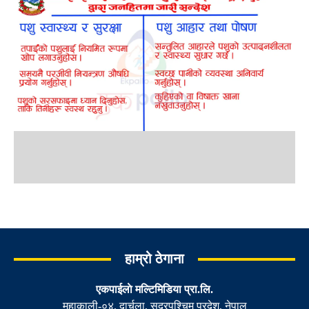
हाम्रो ठेगाना
एकपाईलाे मल्टिमिडिया प्रा.लि.
महाकाली-०४, दार्चुला, सुदूरपश्चिम प्रदेश, नेपाल