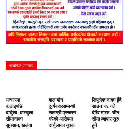
सम्बन्धित समाचार
भन्सारमा
बाल यौन
लिपुलेक नाका हुँदै
कडाइपछि
दुर्व्यवहारसम्बन्धी
साउन १६ गते
दार्चुला–धारचुला
सामग्री प्रसारण
देखि भारत–चीन
सीमानाका
गरेको आरोपमा
सीमा व्यापार सुरु
सुनसान, खलंगा
दार्चुलाका युवक
हुने