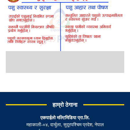
हाम्रो ठेगाना
एकपाईलाे मल्टिमिडिया प्रा.लि.
महाकाली-०४, दार्चुला, सुदूरपश्चिम प्रदेश, नेपाल