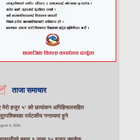
ताजा समाचार
ए मेरो हजुर ५’ को छायांकन अपिहिमालसहित
ुदूरपश्चिमका पर्यटकीय गन्तव्यमा हुने
gust 6, 2026
हाकालीको बहाव १ लाख ३० हजार क्युसेक