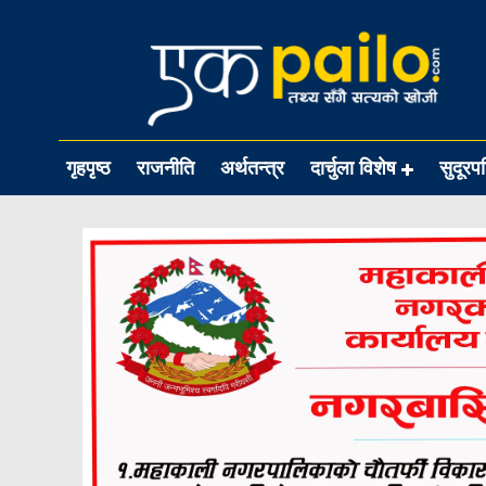
गृहपृष्ठ
राजनीति
अर्थतन्त्र
दार्चुला विशेष
सुदूरप