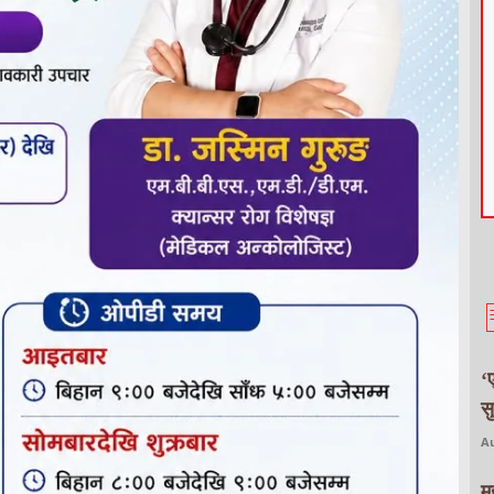
‘
स
Au
म