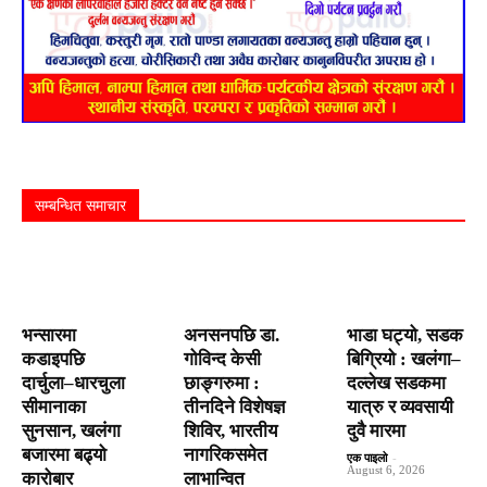
सम्बन्धित समाचार
भन्सारमा
अनसनपछि डा.
भाडा घट्यो, सडक
कडाइपछि
गोविन्द केसी
बिग्रियो : खलंगा–
दार्चुला–धारचुला
छाङ्गरुमा :
दल्लेख सडकमा
सीमानाका
तीनदिने विशेषज्ञ
यात्रु र व्यवसायी
सुनसान, खलंगा
शिविर, भारतीय
दुवै मारमा
बजारमा बढ्यो
नागरिकसमेत
एक पाइलो
-
August 6, 2026
कारोबार
लाभान्वित