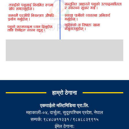
हाम्रो ठेगाना
एकपाईलाे मल्टिमिडिया प्रा.लि.
महाकाली-०४, दार्चुला, सुदूरपश्चिम प्रदेश, नेपाल
सम्पर्क: ९८४८७११२३१ / ९८४८८२९९१५
ईमेल ठेगाना: