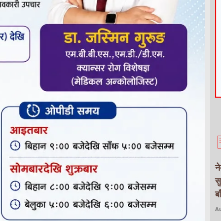
न
स
ब
Au