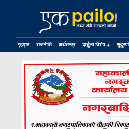
गृहपृष्ठ
राजनीति
अर्थतन्त्र
दार्चुला विशेष
सुदूरप