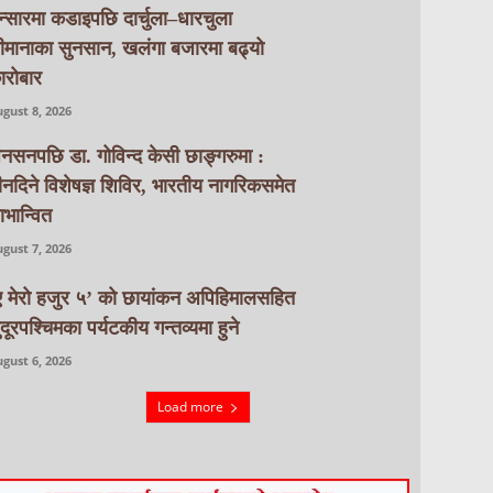
न्सारमा कडाइपछि दार्चुला–धारचुला
ीमानाका सुनसान, खलंगा बजारमा बढ्यो
ारोबार
gust 8, 2026
नसनपछि डा. गोविन्द केसी छाङ्गरुमा :
ीनदिने विशेषज्ञ शिविर, भारतीय नागरिकसमेत
ाभान्वित
gust 7, 2026
ए मेरो हजुर ५’ को छायांकन अपिहिमालसहित
ुदूरपश्चिमका पर्यटकीय गन्तव्यमा हुने
gust 6, 2026
Load more